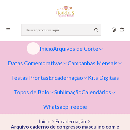
Início
Arquivos de Corte
Datas Comemorativas
Campanhas Mensais
Festas Prontas
Encadernação
Kits Digitais
Topos de Bolo
Sublimação
Calendários
Whatsapp
Freebie
Início
Encadernação
Arquivo caderno de congresso masculino com e