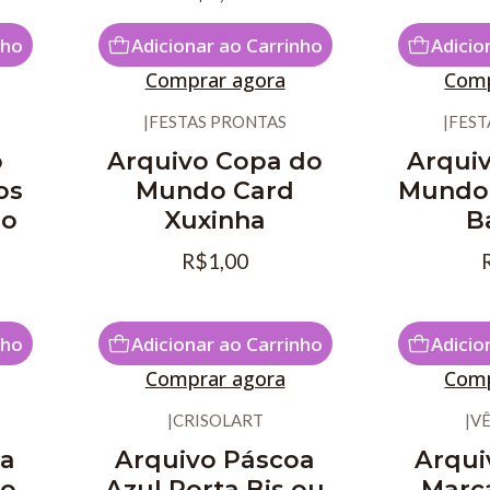
nho
Adicionar ao Carrinho
Adicio
Comprar agora
Comp
|
FESTAS PRONTAS
|
FEST
o
Arquivo Copa do
Arqui
os
Mundo Card
Mundo 
do
Xuxinha
B
R$1,00
nho
Adicionar ao Carrinho
Adicio
Comprar agora
Comp
|
CRISOLART
|
V
oa
Arquivo Páscoa
Arqui
ro
Azul Porta Bis ou
Marc