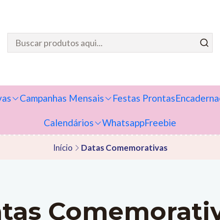
vas
Campanhas Mensais
Festas Prontas
Encaderna
Calendários
Whatsapp
Freebie
Início
Datas Comemorativas
tas Comemorati