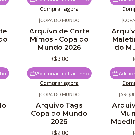
Comprar agora
Comp
|
COPA DO MUNDO
|
COPA
te
Arquivo de Corte
Arquiv
 do
Mimos - Copa do
Maleti
Mundo 2026
do M
R$3,00
nho
Adicionar ao Carrinho
Adicio
Comprar agora
Comp
|
COPA DO MUNDO
|
ARQUI
do
Arquivo Tags
Arqui
Copa do Mundo
Mun
2026
Moedin
R$2,00