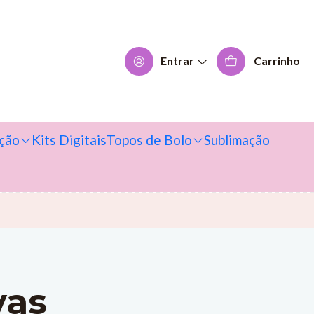
Entrar
Carrinho
ção
Kits Digitais
Topos de Bolo
Sublimação
vas