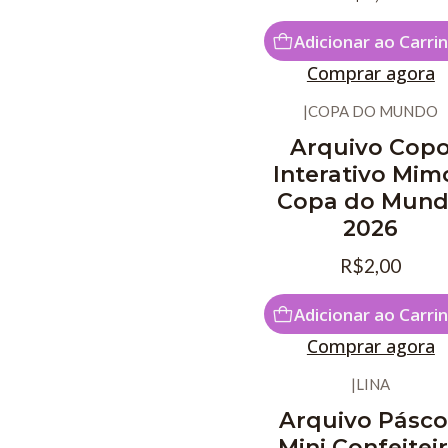
Adicionar ao Carri
Comprar agora
|
COPA DO MUNDO
Arquivo Cop
Interativo Mim
Copa do Mun
2026
R$2,00
Adicionar ao Carri
Comprar agora
|
LINA
Arquivo Pásc
Mini Confeitei