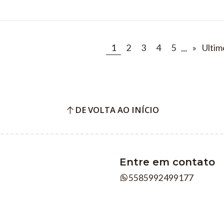
...
1
2
3
4
5
»
Ultim
DE VOLTA AO INÍCIO
Entre em contato
5585992499177