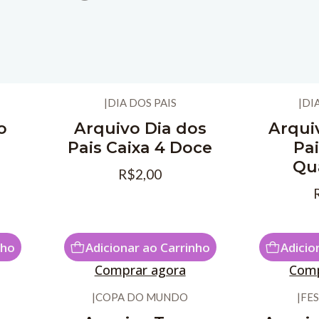
|
DIA DOS PAIS
|
DI
o
Arquivo Dia dos
Arqui
a
Pais Caixa 4 Doce
Pai
Qu
R$2,00
nho
Adicionar ao Carrinho
Adicio
Comprar agora
Comp
|
COPA DO MUNDO
|
FES