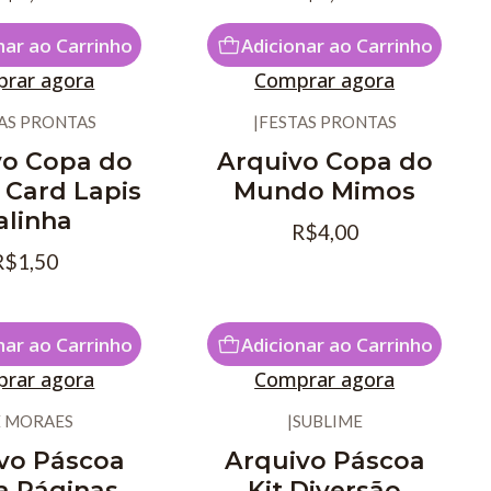
nar ao Carrinho
Adicionar ao Carrinho
rar agora
Comprar agora
AS PRONTAS
|
FESTAS PRONTAS
vo Copa do
Arquivo Copa do
Card Lapis
Mundo Mimos
alinha
R$4,00
R$1,50
nar ao Carrinho
Adicionar ao Carrinho
rar agora
Comprar agora
Ê MORAES
|
SUBLIME
vo Páscoa
Arquivo Páscoa
a Páginas
Kit Diversão