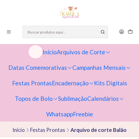
Início
Arquivos de Corte
Datas Comemorativas
Campanhas Mensais
Festas Prontas
Encadernação
Kits Digitais
Topos de Bolo
Sublimação
Calendários
Whatsapp
Freebie
Início
Festas Prontas
Arquivo de corte Balão