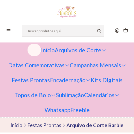
Início
Arquivos de Corte
Datas Comemorativas
Campanhas Mensais
Festas Prontas
Encadernação
Kits Digitais
Topos de Bolo
Sublimação
Calendários
Whatsapp
Freebie
Início
Festas Prontas
Arquivo de Corte Barbie