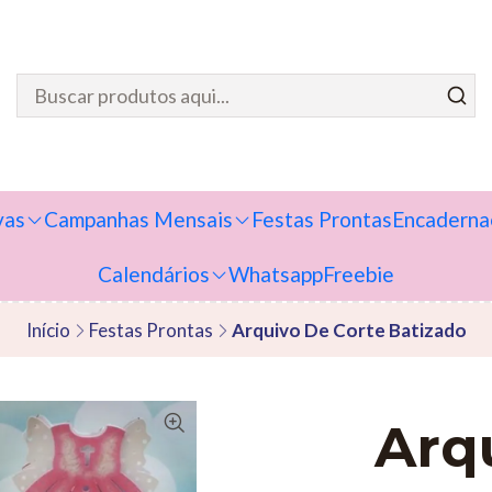
vas
Campanhas Mensais
Festas Prontas
Encaderna
Calendários
Whatsapp
Freebie
Início
Festas Prontas
Arquivo De Corte Batizado
Arq