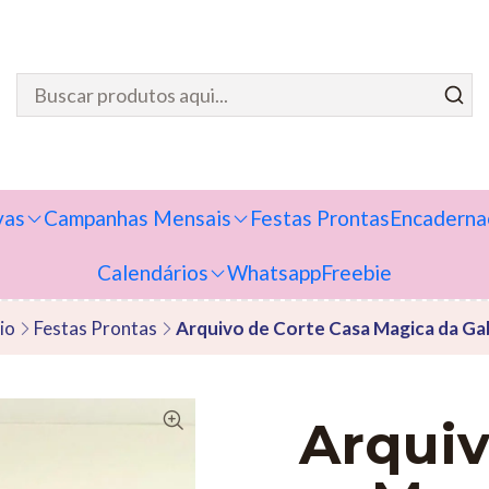
vas
Campanhas Mensais
Festas Prontas
Encaderna
Calendários
Whatsapp
Freebie
cio
Festas Prontas
Arquivo de Corte Casa Magica da G
Arquiv