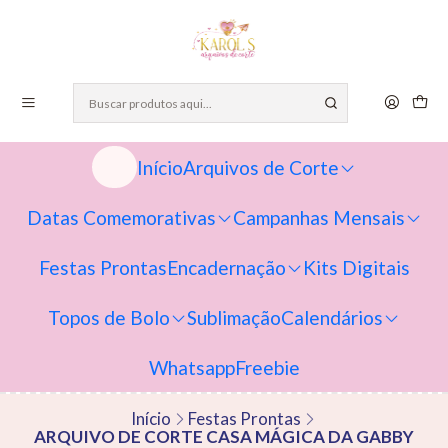
Início
Arquivos de Corte
Datas Comemorativas
Campanhas Mensais
Festas Prontas
Encadernação
Kits Digitais
Topos de Bolo
Sublimação
Calendários
Whatsapp
Freebie
Início
Festas Prontas
ARQUIVO DE CORTE CASA MÁGICA DA GABBY