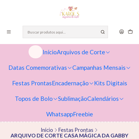
Início
Arquivos de Corte
Datas Comemorativas
Campanhas Mensais
Festas Prontas
Encadernação
Kits Digitais
Topos de Bolo
Sublimação
Calendários
Whatsapp
Freebie
Início
Festas Prontas
ARQUIVO DE CORTE CASA MÁGICA DA GABBY