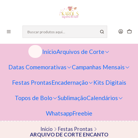
Início
Arquivos de Corte
Datas Comemorativas
Campanhas Mensais
Festas Prontas
Encadernação
Kits Digitais
Topos de Bolo
Sublimação
Calendários
Whatsapp
Freebie
Início
Festas Prontas
ARQUIVO DE CORTE ENCANTO