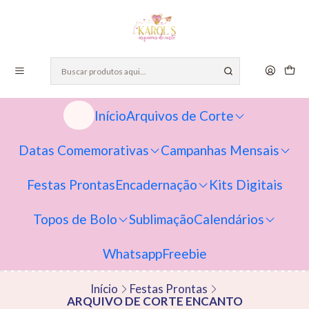
Início
Arquivos de Corte
Datas Comemorativas
Campanhas Mensais
Festas Prontas
Encadernação
Kits Digitais
Topos de Bolo
Sublimação
Calendários
Whatsapp
Freebie
Início
Festas Prontas
ARQUIVO DE CORTE ENCANTO