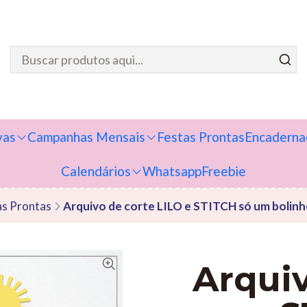
vas
Campanhas Mensais
Festas Prontas
Encaderna
Calendários
Whatsapp
Freebie
as Prontas
Arquivo de corte LILO e STITCH só um bolin
Arquiv