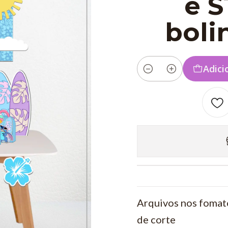
e 
boli
Adici
Quantidade
Arquivos nos fomato
de corte