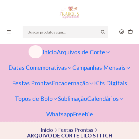
Início
Arquivos de Corte
Datas Comemorativas
Campanhas Mensais
Festas Prontas
Encadernação
Kits Digitais
Topos de Bolo
Sublimação
Calendários
Whatsapp
Freebie
Início
Festas Prontas
ARQUIVO DE CORTE LILO STITCH