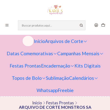
Início
Arquivos de Corte
Datas Comemorativas
Campanhas Mensais
Festas Prontas
Encadernação
Kits Digitais
Topos de Bolo
Sublimação
Calendários
Whatsapp
Freebie
Início
Festas Prontas
ARQUIVO DE CORTE MONSTROS SA