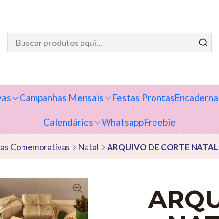
vas
Campanhas Mensais
Festas Prontas
Encaderna
Calendários
Whatsapp
Freebie
as Comemorativas
Natal
ARQUIVO DE CORTE NATA
ARQU