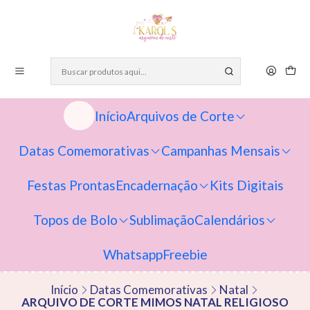
Início
Arquivos de Corte
Datas Comemorativas
Campanhas Mensais
Festas Prontas
Encadernação
Kits Digitais
Topos de Bolo
Sublimação
Calendários
Whatsapp
Freebie
Início
Datas Comemorativas
Natal
ARQUIVO DE CORTE MIMOS NATAL RELIGIOSO