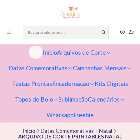
Início
Arquivos de Corte
Datas Comemorativas
Campanhas Mensais
Festas Prontas
Encadernação
Kits Digitais
Topos de Bolo
Sublimação
Calendários
Whatsapp
Freebie
Início
Datas Comemorativas
Natal
ARQUIVO DE CORTE PRINTABLES NATAL