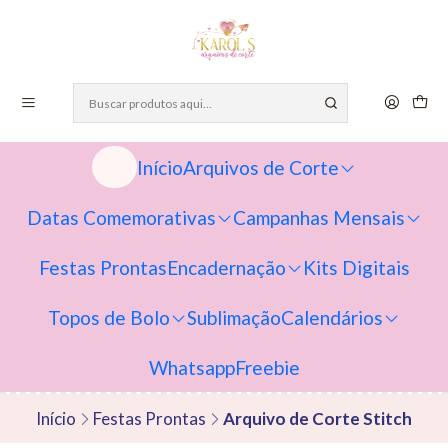
Início
Arquivos de Corte
Datas Comemorativas
Campanhas Mensais
Festas Prontas
Encadernação
Kits Digitais
Topos de Bolo
Sublimação
Calendários
Whatsapp
Freebie
Início
Festas Prontas
Arquivo de Corte Stitch