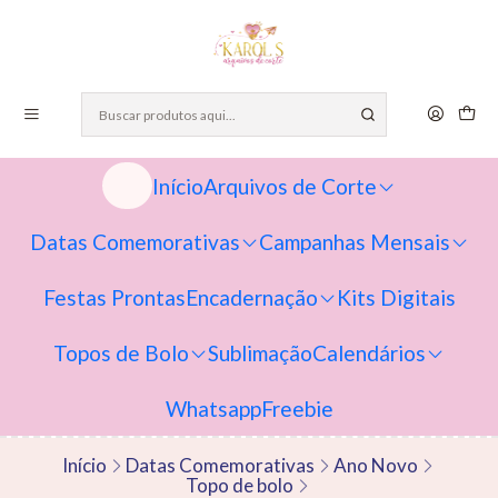
Início
Arquivos de Corte
Datas Comemorativas
Campanhas Mensais
Festas Prontas
Encadernação
Kits Digitais
Topos de Bolo
Sublimação
Calendários
Whatsapp
Freebie
Início
Datas Comemorativas
Ano Novo
Topo de bolo