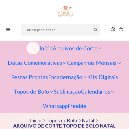
Início
Arquivos de Corte
Datas Comemorativas
Campanhas Mensais
Festas Prontas
Encadernação
Kits Digitais
Topos de Bolo
Sublimação
Calendários
Whatsapp
Freebie
Início
Topos de Bolo
Natal
ARQUIVO DE CORTE TOPO DE BOLO NATAL