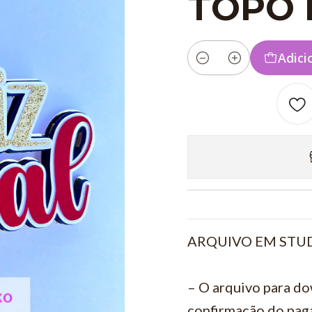
TOPO 
Adici
Quantidade
ARQUIVO EM STUD
– O arquivo para do
confirmação do pag