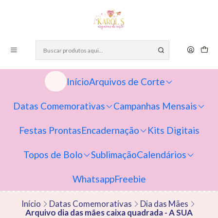
Início
Arquivos de Corte
Datas Comemorativas
Campanhas Mensais
Festas Prontas
Encadernação
Kits Digitais
Topos de Bolo
Sublimação
Calendários
Whatsapp
Freebie
Início
Datas Comemorativas
Dia das Mães
Arquivo dia das mães caixa quadrada - A SUA