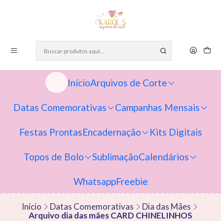
Início
Arquivos de Corte
Datas Comemorativas
Campanhas Mensais
Festas Prontas
Encadernação
Kits Digitais
Topos de Bolo
Sublimação
Calendários
Whatsapp
Freebie
Início
Datas Comemorativas
Dia das Mães
Arquivo dia das mães CARD CHINELINHOS