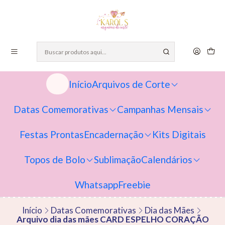
Início
Arquivos de Corte
Datas Comemorativas
Campanhas Mensais
Festas Prontas
Encadernação
Kits Digitais
Topos de Bolo
Sublimação
Calendários
Whatsapp
Freebie
Início
Datas Comemorativas
Dia das Mães
Arquivo dia das mães CARD ESPELHO CORAÇÃO