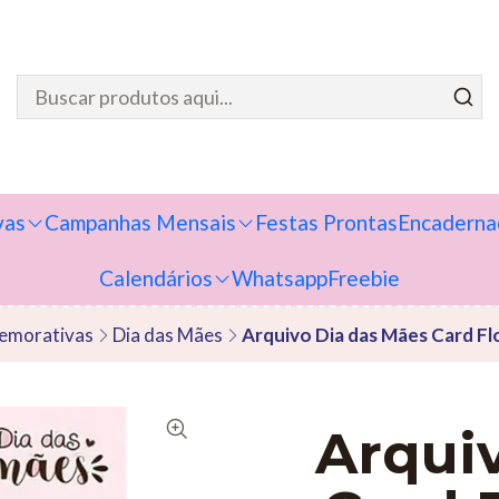
vas
Campanhas Mensais
Festas Prontas
Encaderna
Calendários
Whatsapp
Freebie
emorativas
Dia das Mães
Arquivo Dia das Mães Card Flo
Arqui