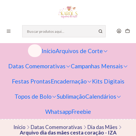
Início
Arquivos de Corte
Datas Comemorativas
Campanhas Mensais
Festas Prontas
Encadernação
Kits Digitais
Topos de Bolo
Sublimação
Calendários
Whatsapp
Freebie
Início
Datas Comemorativas
Dia das Mães
Arquivo dia das mães cesta coração - IZA