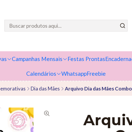
vas
Campanhas Mensais
Festas Prontas
Encaderna
Calendários
Whatsapp
Freebie
emorativas
Dia das Mães
Arquivo Dia das Mães Comb
Arqui