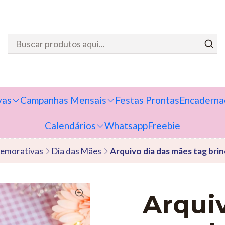
vas
Campanhas Mensais
Festas Prontas
Encaderna
Calendários
Whatsapp
Freebie
emorativas
Dia das Mães
Arquivo dia das mães tag b
Arqui