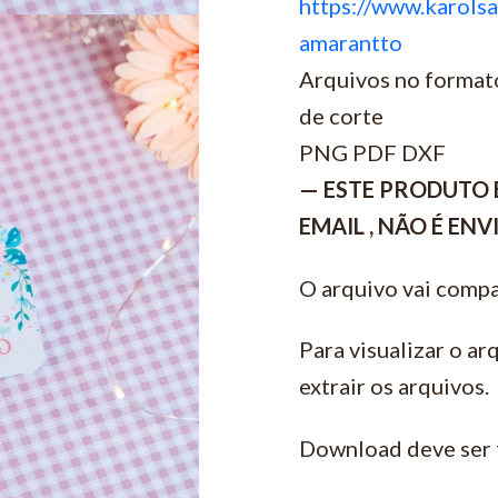
https://www.karols
amarantto
Arquivos no formato
de corte
PNG PDF DXF
— ESTE PRODUTO 
EMAIL , NÃO É EN
O arquivo vai compa
Para visualizar o ar
extrair os arquivos.
Download deve ser 