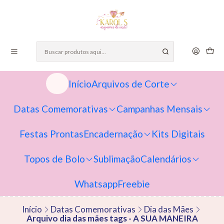
Início
Arquivos de Corte
Datas Comemorativas
Campanhas Mensais
Festas Prontas
Encadernação
Kits Digitais
Topos de Bolo
Sublimação
Calendários
Whatsapp
Freebie
Início
Datas Comemorativas
Dia das Mães
Arquivo dia das mães tags - A SUA MANEIRA