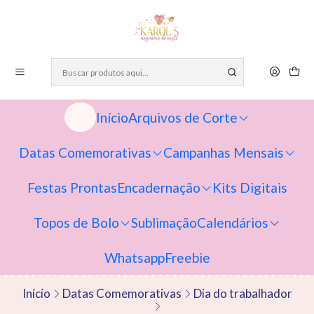
Início
Arquivos de Corte
Datas Comemorativas
Campanhas Mensais
Festas Prontas
Encadernação
Kits Digitais
Topos de Bolo
Sublimação
Calendários
Whatsapp
Freebie
Início
Datas Comemorativas
Dia do trabalhador