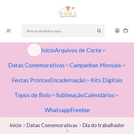
Início
Arquivos de Corte
Datas Comemorativas
Campanhas Mensais
Festas Prontas
Encadernação
Kits Digitais
Topos de Bolo
Sublimação
Calendários
Whatsapp
Freebie
Início
Datas Comemorativas
Dia do trabalhador