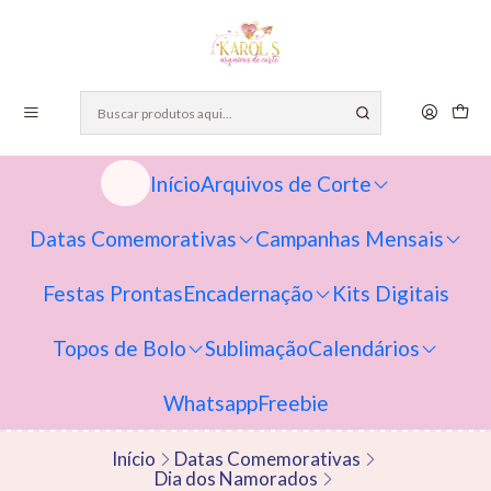
Início
Arquivos de Corte
Datas Comemorativas
Campanhas Mensais
Festas Prontas
Encadernação
Kits Digitais
Topos de Bolo
Sublimação
Calendários
Whatsapp
Freebie
Início
Datas Comemorativas
Dia dos Namorados