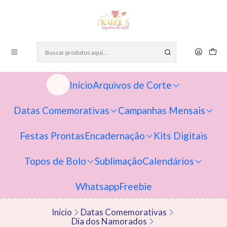
Início
Arquivos de Corte
Datas Comemorativas
Campanhas Mensais
Festas Prontas
Encadernação
Kits Digitais
Topos de Bolo
Sublimação
Calendários
Whatsapp
Freebie
Início
Datas Comemorativas
Dia dos Namorados