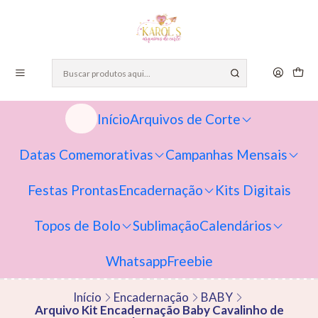
Início
Arquivos de Corte
Datas Comemorativas
Campanhas Mensais
Festas Prontas
Encadernação
Kits Digitais
Topos de Bolo
Sublimação
Calendários
Whatsapp
Freebie
Início
Encadernação
BABY
Arquivo Kit Encadernação Baby Cavalinho de