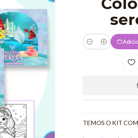
Colo
ser
Adici
Quantidade
TEMOS O KIT COM