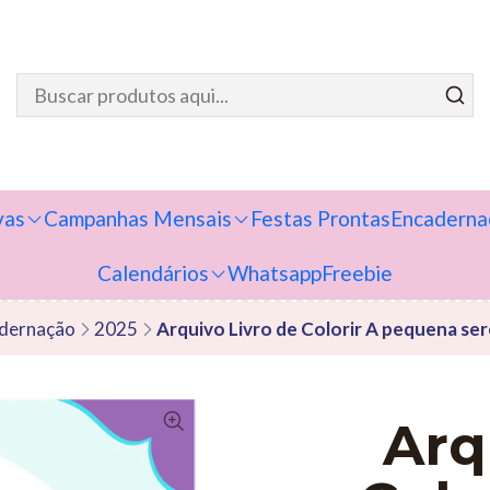
vas
Campanhas Mensais
Festas Prontas
Encaderna
Calendários
Whatsapp
Freebie
dernação
2025
Arquivo Livro de Colorir A pequena ser
Arq