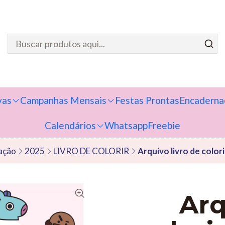
vas
Campanhas Mensais
Festas Prontas
Encaderna
Calendários
Whatsapp
Freebie
ação
2025
LIVRO DE COLORIR
Arquivo livro de colo
Arq