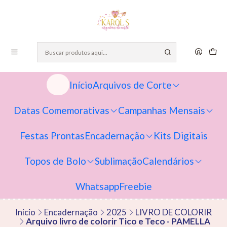
Início
Arquivos de Corte
Datas Comemorativas
Campanhas Mensais
Festas Prontas
Encadernação
Kits Digitais
Topos de Bolo
Sublimação
Calendários
Whatsapp
Freebie
Início
Encadernação
2025
LIVRO DE COLORIR
Arquivo livro de colorir Tico e Teco - PAMELLA