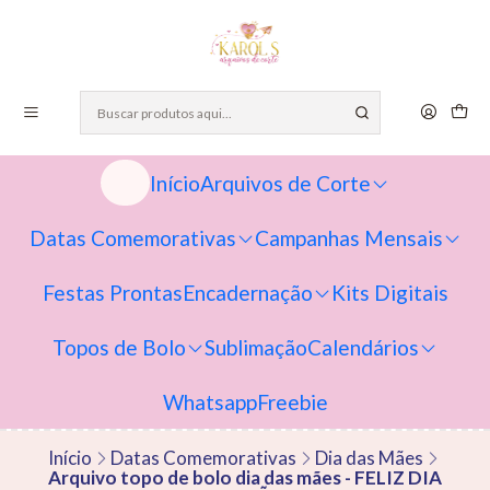
Início
Arquivos de Corte
Datas Comemorativas
Campanhas Mensais
Festas Prontas
Encadernação
Kits Digitais
Topos de Bolo
Sublimação
Calendários
Whatsapp
Freebie
Início
Datas Comemorativas
Dia das Mães
Arquivo topo de bolo dia das mães - FELIZ DIA