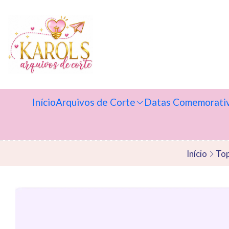
Início
Arquivos de Corte
Datas Comemorati
Início
Top