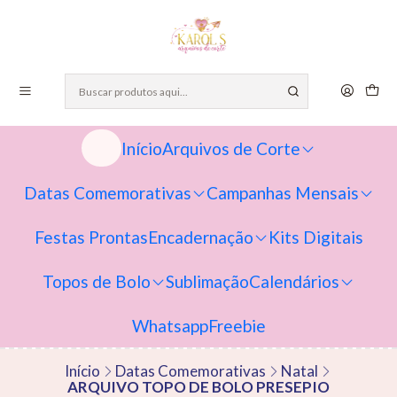
Início
Arquivos de Corte
Datas Comemorativas
Campanhas Mensais
Festas Prontas
Encadernação
Kits Digitais
Topos de Bolo
Sublimação
Calendários
Whatsapp
Freebie
Início
Datas Comemorativas
Natal
ARQUIVO TOPO DE BOLO PRESEPIO