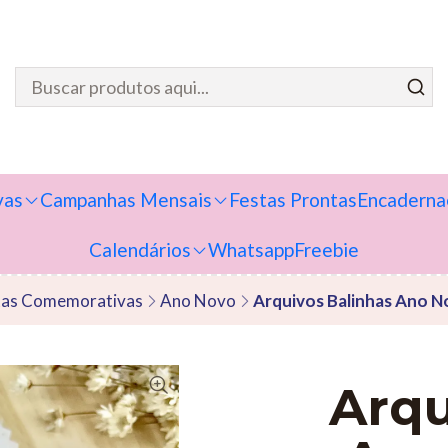
vas
Campanhas Mensais
Festas Prontas
Encaderna
Calendários
Whatsapp
Freebie
as Comemorativas
Ano Novo
Arquivos Balinhas Ano N
Arqu