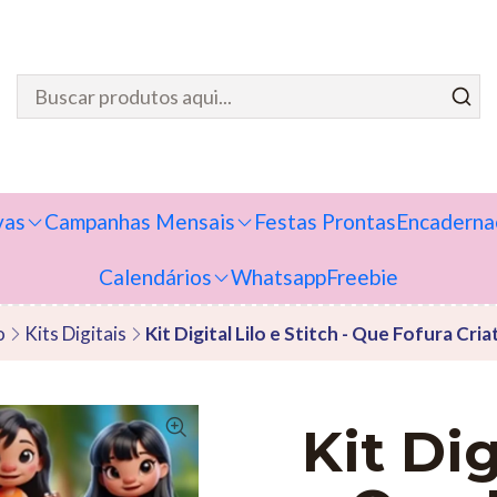
vas
Campanhas Mensais
Festas Prontas
Encaderna
Calendários
Whatsapp
Freebie
o
Kits Digitais
Kit Digital Lilo e Stitch - Que Fofura Cria
Kit Dig