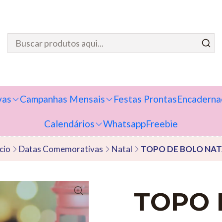
vas
Campanhas Mensais
Festas Prontas
Encaderna
Calendários
Whatsapp
Freebie
ício
Datas Comemorativas
Natal
TOPO DE BOLO NAT
TOPO 