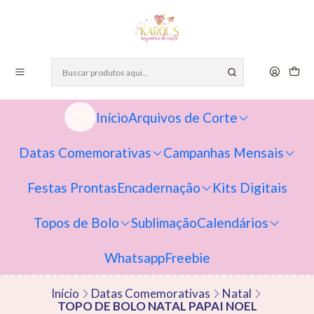
Início
Arquivos de Corte
Datas Comemorativas
Campanhas Mensais
Festas Prontas
Encadernação
Kits Digitais
Topos de Bolo
Sublimação
Calendários
Whatsapp
Freebie
Início
Datas Comemorativas
Natal
TOPO DE BOLO NATAL PAPAI NOEL