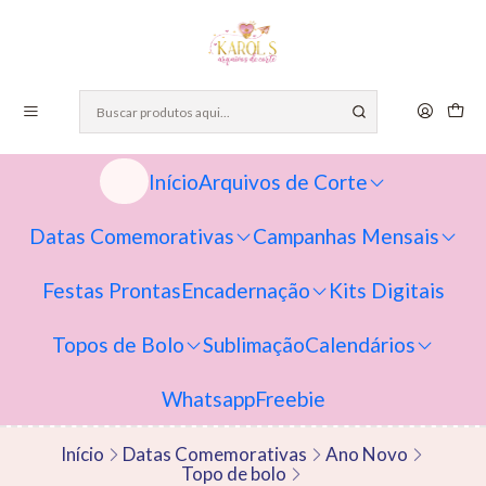
Início
Arquivos de Corte
Datas Comemorativas
Campanhas Mensais
Festas Prontas
Encadernação
Kits Digitais
Topos de Bolo
Sublimação
Calendários
Whatsapp
Freebie
Início
Datas Comemorativas
Ano Novo
Topo de bolo