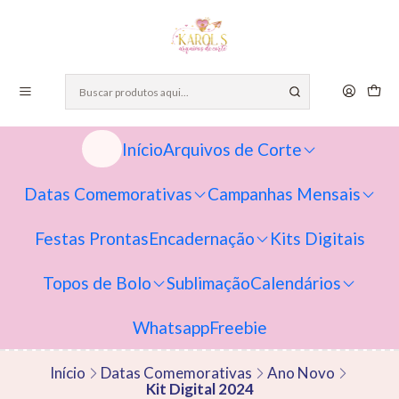
Início
Arquivos de Corte
Datas Comemorativas
Campanhas Mensais
Festas Prontas
Encadernação
Kits Digitais
Topos de Bolo
Sublimação
Calendários
Whatsapp
Freebie
Início
Datas Comemorativas
Ano Novo
Kit Digital 2024